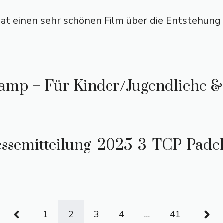
at einen sehr schönen Film über die Entstehung 
camp – Für Kinder/Jugendliche 
essemitteilung_2025-3_TCP_Padel
1
2
3
4
…
41