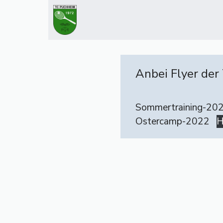
Zum
Inhalt
springen
Anbei Flyer der
Sommertraining-20
Ostercamp-2022
H