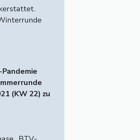
erstattet.
 Winterrunde
a-Pandemie
Sommerrunde
2021 (KW 22) zu
hase, BTV-