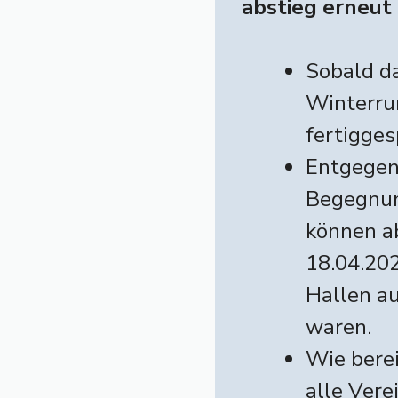
abstieg erneut 
Sobald d
Winterru
fertigges
Entgegen
Begegnung
können ab
18.04.20
Hallen au
waren.
Wie berei
alle Vere