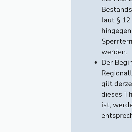
Bestands
laut § 1
hingegen 
Sperrter
werden.
Der Begi
Regionall
gilt derz
dieses T
ist, werd
entsprech