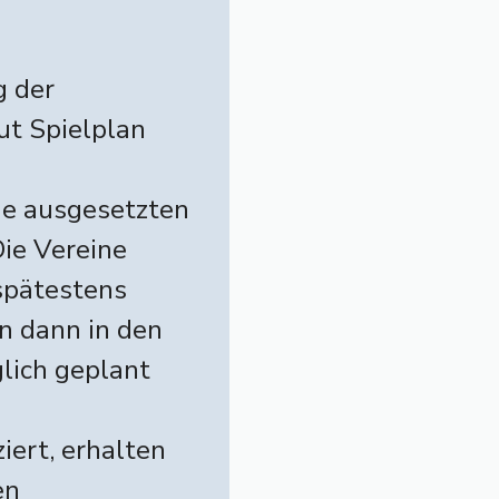
g der
ut Spielplan
ie ausgesetzten
Die Vereine
 spätestens
n dann in den
lich geplant
ert, erhalten
en